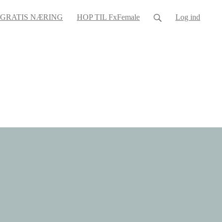
GRATIS NÆRING
HOP TIL FxFemale
Log ind