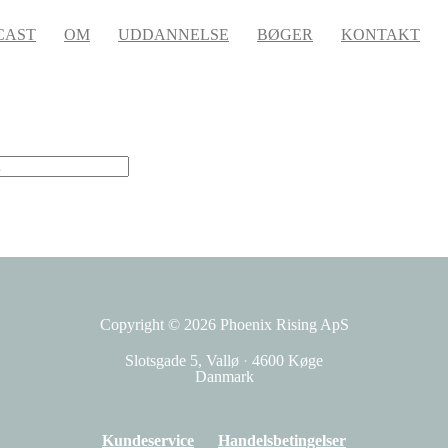
CAST
OM
UDDANNELSE
BØGER
KONTAKT
Copyright © 2026
Phoenix Rising ApS
Slotsgade 5, Vallø
·
4600 Køge
Danmark
Kundeservice
Handelsbetingelser