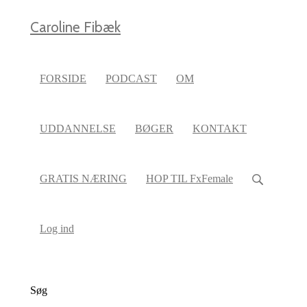
Caroline Fibæk
FORSIDE
PODCAST
OM
UDDANNELSE
BØGER
KONTAKT
GRATIS NÆRING
HOP TIL FxFemale
Log ind
Søg