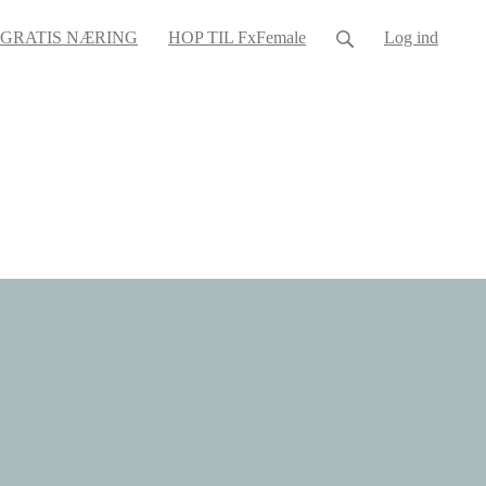
GRATIS NÆRING
HOP TIL FxFemale
Log ind