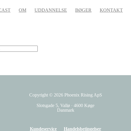
CAST
OM
UDDANNELSE
BØGER
KONTAKT
Copyright © 2026
Phoenix Rising ApS
Slotsgade 5, Vallø
·
4600 Køge
Danmark
Kundeservice
Handelsbetingelser