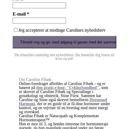
E-mail *
Jeg accepterer at modtage Carolines nyhedsbrev
Du tilmeldes samtidig mit nyhedsbrev. Du framelde dig listen til
hver en tid!
Om Caroline
Fibæk
Online-foredraget afholdes af Caroline Fibæk - og er
baseret på
den gratis e-bog: "CyklusSundhed"
, som
er skrevet af Caroline Fibæk og Speciallæge i
gynækologi og obstetrik, Stine Fürst. Sammen har
Caroline og Stine også skrevet bestselleren
Hormonel
Harmoni
, der er en guide til at få dine hormoner under
kontrol, og en vejviser til en hverdag med mere energi
og overskud.
Caroline Fibæk er Naturopath og Komplementær
Hormonterapeut™️.
Hun er mor til 3, og hendes interesse for hormonterapi
startede, da hun manglede overskud under sin første