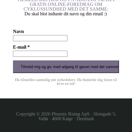
GRATIS ONLINE-FOREDRAG OM
CYKLUSSUNDHED MED DET SAMME:
Du skal blot indtaste dit navn og din email :)
Navn
E-mail *
Du tilmeldes samtidig mit nyhedsbrev. Du framelde dig listen til
hver en tid!
Copyright © 2026
Phoenix Rising ApS
·
Slotsgade 5,
Vallø
·
4600 Køge
·
Denmark