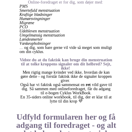
Online-foredraget er for dig, som døjer med:
PMS
Smertefuld menstruation
Kraftige blødninger
Humørsvingninger
Migræne
PCO
Udebleven menstruation
Uregelmæssig menstruation
Lændesmerter
Væskeophobninger
... og dig, som bare gerne vil vide så meget som muligt
om din cyklus.
Vidste du at du faktisk kan bruge din menstruation
til at tolke kroppens signaler om dit helbred? Sejt,
ikke!
Men rigtig mange kvinder ved ikke, hvordan de kan
gøre dette - og forstår faktisk ikke de signaler kroppen
giver.
Også har vi faktisk også sammensat en
ret
vild gave til
dig. Så sammen med onlineforedraget, får du adgang
til e-bogen Cyklus WorkBook.
En 35-siders online workbook, til dig, der er klar til at
lytte til din krop 💜
Udfyld formularen her
og få
adgang
til
foredraget - og alt