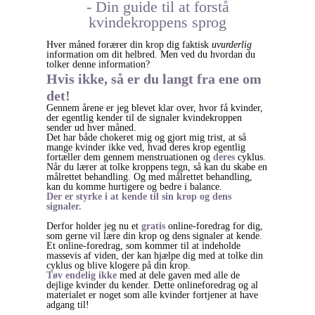
- Din guide til at forstå
kvindekroppens sprog
Hver måned forærer din krop dig faktisk
uvurderlig
information om dit helbred. Men ved du hvordan du
tolker denne information?
Hvis ikke, så er du langt fra ene om
det!
Gennem årene er jeg blevet klar over, hvor få kvinder,
der egentlig kender til de signaler kvindekroppen
sender ud hver måned.
Det har både chokeret mig og gjort mig trist, at så
mange kvinder ikke ved, hvad deres krop egentlig
fortæller dem gennem menstruationen og
deres
cyklus.
Når du lærer at tolke kroppens tegn, så kan du skabe en
målrettet behandling. Og med målrettet behandling,
kan du komme hurtigere og bedre i balance.
Der er styrke i at kende til sin krop og dens
signaler.
Derfor holder jeg nu et
gratis
online-foredrag for dig,
som gerne vil lære din krop og dens signaler at kende.
Et online-foredrag, som kommer til at indeholde
massevis af viden, der kan hjælpe dig med at tolke din
cyklus og blive klogere på din krop.
Tøv endelig ikke
med at dele gaven med alle de
dejlige kvinder du kender. Dette onlineforedrag og al
materialet er noget som alle kvinder fortjener at have
adgang til!