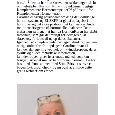
barsel. Siden da har hun skrevet en række bøger, skabt
onlineforløbet
HormonKuren
, og uddanner dygtige
Komplementære Hormonterapeuter™️ på Institut for
Komplementær Hormonterapi.
Caroline er særlig passioneret omkring det kvindelige
hormonsystem, og ELSKER at gå på opdagelse i
hormoner og det store puslespil det kan være at finde
ind til rodårsagerne til hormonelle ubalancer. Dette
elsker hun så meget, at hun på HormonKuren har skabt
materiale, som gør det muligt for deltageren, at
skrædersy forløbet til netop deres ubalancer.
Igennem sit arbejde - både med egen klinik og gennem
talrige onlineforløb - opdagede Caroline, hvor få
kvinder der egentlig ved nok om kvindekroppen, deres
cyklus og al den fantastiske information,
kvindekroppen giver hver eneste måned, som kan
bruges i arbejdet med at få hormonel harmoni. Derfor
besluttede hun sammen med Stine Fürst at skrive e-
bogen CyklusSundhed - og nu også at afholde dette
gratis webinar om emnet.