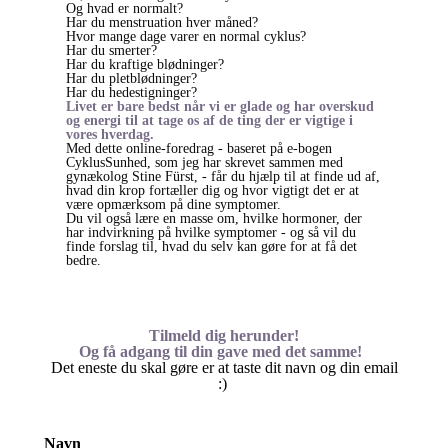
Og hvad er normalt?
Har du menstruation hver måned?
Hvor mange dage varer en normal cyklus?
Har du smerter?
Har du kraftige blødninger?
Har du pletblødninger?
Har du hedestigninger?
Livet er bare bedst når vi er glade og har overskud
og energi til at tage os af de ting der er vigtige i
vores hverdag.
Med dette online-foredrag - baseret på e-bogen
CyklusSunhed, som jeg har skrevet sammen med
gynækolog Stine Fürst, - får du hjælp til at finde ud af,
hvad din krop fortæller dig og hvor vigtigt det er at
være opmærksom på dine symptomer.
Du vil også lære en masse om, hvilke hormoner, der
har indvirkning på hvilke symptomer - og så vil du
finde forslag til, hvad du selv kan gøre for at få det
bedre.
Tilmeld dig herunder!
Og få adgang til din gave med det samme!
Det eneste du skal gøre er at taste dit navn og din email
:)
Navn