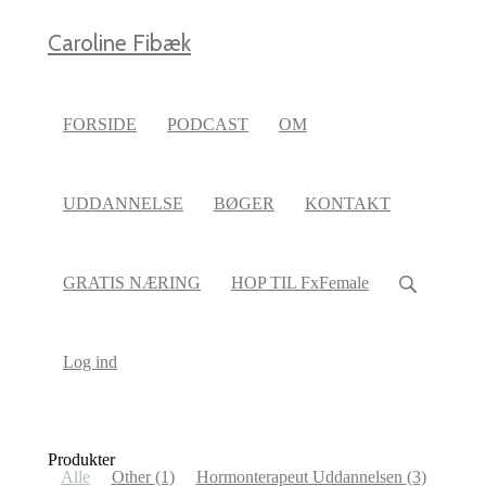
Caroline Fibæk
FORSIDE
PODCAST
OM
UDDANNELSE
BØGER
KONTAKT
GRATIS NÆRING
HOP TIL FxFemale
Log ind
Produkter
Alle
Other
(1)
Hormonterapeut Uddannelsen
(3)