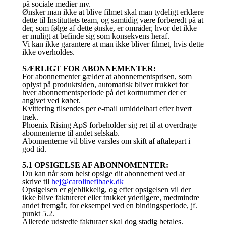
på sociale medier mv.
Ønsker man ikke at blive filmet skal man tydeligt erklære
dette til Instituttets team, og samtidig være forberedt på at
der, som følge af dette ønske, er områder, hvor det ikke
er muligt at befinde sig som konsekvens heraf.
Vi kan ikke garantere at man ikke bliver filmet, hvis dette
ikke overholdes.
SÆRLIGT FOR ABONNEMENTER:
For abonnementer gælder at abonnementsprisen, som
oplyst på produktsiden, automatisk bliver trukket for
hver abonnementsperiode på det kortnummer der er
angivet ved købet.
Kvittering tilsendes per e-mail umiddelbart efter hvert
træk.
Phoenix Rising ApS forbeholder sig ret til at overdrage
abonnenterne til andet selskab.
Abonnenterne vil blive varsles om skift af aftalepart i
god tid.
5.1 OPSIGELSE AF ABONNOMENTER:
Du kan når som helst opsige dit abonnement ved at
skrive til
hej@carolinefibaek.dk
Opsigelsen er øjeblikkelig, og efter opsigelsen vil der
ikke blive faktureret eller trukket yderligere, medmindre
andet fremgår, for eksempel ved en bindingsperiode, jf.
punkt 5.2.
Allerede udstedte fakturaer skal dog stadig betales.