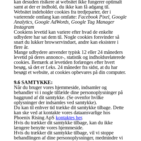
kan desuden risikere at websitet ikke fungerer optimalt
samt at der er indhold, du ikke kan få adgang til.
Websitet indeholder cookies fra tredjeparter, der i
varierende omfang kan omfatte:
Facebook Pixel, Google
Analytics, Google AdWords, Google Tag Manager
Instagram
Cookiens levetid kan variere efter hvad de enkelte
udbydere har sat dem til. Nogle cookies forsvinder så
snart du lukker browservinduet, andre kan eksistere i
flere år.
Mange udbydere anvender typisk 12 eller 24 måneders
levetid på deres annonce-, statistik og indholdsrelaterede
cookies. Bemærk at levetiden forlænges efter hvert
besøg, så det er f.eks. 24 måneder fra sidst, at du har
besøgt et website, at cookies opbevares på din computer.
9.6 SAMTYKKE:
Når du bruger vores hjemmeside, indsamler og
behandler vi i nogle tilfælde dine personoplysninger på
baggrund af dit samtykke. (Se ovenfor hvilke
oplysninger der indsamles ved samtykke).
Du kan til enhver tid trække dit samtykke tilbage. Dette
kan ske ved at kontakte vores dataansvarlige hos
Phoenix Rising ApS
kontaktes her
.
Hvis du trækker dit samtykke tilbage, kan du ikke
længere benytte vores hjemmeside.
Hvis du trækker dit samtykke tilbage, vil vi stoppe
behandlingen af dine personoplysninger, medmindre vi