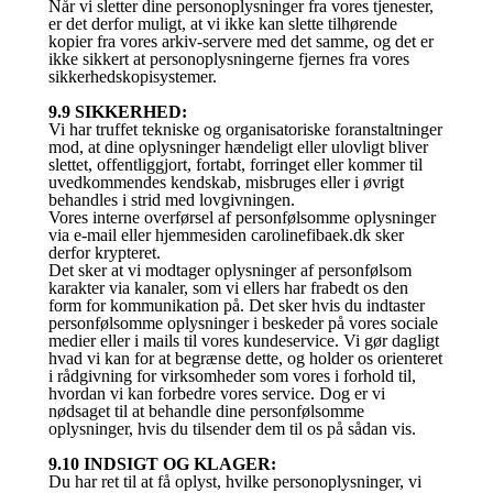
Når vi sletter dine personoplysninger fra vores tjenester,
er det derfor muligt, at vi ikke kan slette tilhørende
kopier fra vores arkiv-servere med det samme, og det er
ikke sikkert at personoplysningerne fjernes fra vores
sikkerhedskopisystemer.
9.9 SIKKERHED:
Vi har truffet tekniske og organisatoriske foranstaltninger
mod, at dine oplysninger hændeligt eller ulovligt bliver
slettet, offentliggjort, fortabt, forringet eller kommer til
uvedkommendes kendskab, misbruges eller i øvrigt
behandles i strid med lovgivningen.
Vores interne overførsel af personfølsomme oplysninger
via e-mail eller hjemmesiden carolinefibaek.dk sker
derfor krypteret.
Det sker at vi modtager oplysninger af personfølsom
karakter via kanaler, som vi ellers har frabedt os den
form for kommunikation på. Det sker hvis du indtaster
personfølsomme oplysninger i beskeder på vores sociale
medier eller i mails til vores kundeservice. Vi gør dagligt
hvad vi kan for at begrænse dette, og holder os orienteret
i rådgivning for virksomheder som vores i forhold til,
hvordan vi kan forbedre vores service. Dog er vi
nødsaget til at behandle dine personfølsomme
oplysninger, hvis du tilsender dem til os på sådan vis.
9.10 INDSIGT OG KLAGER:
Du har ret til at få oplyst, hvilke personoplysninger, vi