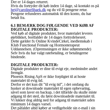
Der er 14 dages returret.
Hvis du fortryder dit køb inden 14 dage, så kontakt os på
hej@carolinefibaek.dk
og du vil få pengene retur.
Pengene refunderes automatisk til den konto, du har
betalt fra.
6.1 BEMÆRK DOG FØLGENDE VED KØB AF
DIGITALE PRODUKTER:
Ved køb af digitale produkter, hvor materialet leveres
øjeblikket, bortfalder de 14 dages fortrydelsesret.
Dette gælder fx Online KvindeCirkel, medlemskab i
Klub Functional Female og Hormonterapeut
Uddannelsen. (Opremsningen er ikke udtømmende)
Selv hvis du har valgt ratebetaling, er betalingerne
bindende.
DIGITALE PRODUKTER:
Digitale produkter er dine til evigt eje, medmindre andet
fremgår.
Phoenix Rising ApS er ikke forpligtet til at hoste
materialet til evig tid.
Derfor er det kun dit ”til evig tid”, i det omfang du
husker at downloade materialet til egen opbevaring,
såvel som laver en backup, i det tilfælde du skulle miste
adgang til det sted, du først downloadede materialet til.
Vi lukker dog aldrig ned for adgang til materialet uden
minimum 14 dages varsel.
Det påfalder altid køber at vedligeholde sin e-mail i sin