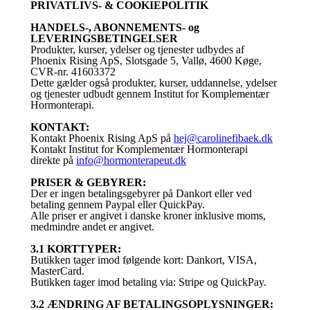
PRIVATLIVS- & COOKIEPOLITIK
HANDELS-, ABONNEMENTS- og
LEVERINGSBETINGELSER
Produkter, kurser, ydelser og tjenester udbydes af
Phoenix Rising ApS, Slotsgade 5, Vallø, 4600 Køge,
CVR-nr. 41603372
Dette gælder også produkter, kurser, uddannelse, ydelser
og tjenester udbudt gennem Institut for Komplementær
Hormonterapi.
KONTAKT:
Kontakt Phoenix Rising ApS på
hej@carolinefibaek.dk
Kontakt Institut for Komplementær Hormonterapi
direkte på
info@hormonterapeut.dk
PRISER & GEBYRER:
Der er ingen betalingsgebyrer på Dankort eller ved
betaling gennem Paypal eller QuickPay.
Alle priser er angivet i danske kroner inklusive moms,
medmindre andet er angivet.
3.1 KORTTYPER:
Butikken tager imod følgende kort: Dankort, VISA,
MasterCard.
Butikken tager imod betaling via: Stripe og QuickPay.
3.2 ÆNDRING AF BETALINGSOPLYSNINGER: