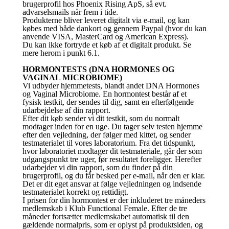
brugerprofil hos Phoenix Rising ApS, så evt.
advarselsmails når frem i tide.
Produkterne bliver leveret digitalt via e-mail, og kan
købes med både dankort og gennem Paypal (hvor du kan
anvende VISA, MasterCard og American Express).
Du kan ikke fortryde et køb af et digitalt produkt. Se
mere herom i punkt 6.1.
HORMONTESTS (DNA HORMONES OG
VAGINAL MICROBIOME)
Vi udbyder hjemmetests, blandt andet DNA Hormones
og Vaginal Microbiome. En hormontest består af et
fysisk testkit, der sendes til dig, samt en efterfølgende
udarbejdelse af din rapport.
Efter dit køb sender vi dit testkit, som du normalt
modtager inden for en uge. Du tager selv testen hjemme
efter den vejledning, der følger med kittet, og sender
testmaterialet til vores laboratorium. Fra det tidspunkt,
hvor laboratoriet modtager dit testmateriale, går der som
udgangspunkt tre uger, før resultatet foreligger. Herefter
udarbejder vi din rapport, som du finder på din
brugerprofil, og du får besked per e-mail, når den er klar.
Det er dit eget ansvar at følge vejledningen og indsende
testmaterialet korrekt og rettidigt.
I prisen for din hormontest er der inkluderet tre måneders
medlemskab i Klub Functional Female. Efter de tre
måneder fortsætter medlemskabet automatisk til den
gældende normalpris, som er oplyst på produktsiden, og