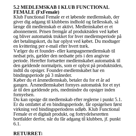
5.2 MEDLEMSKAB I KLUB FUNCTIONAL
FEMALE (FxFemale)
Klub Functional Female er et løbende medlemskab, der
giver dig adgang til klubbens indhold og fællesskab, så
længe dit medlemskab er aktivt. Medlemskabet er et
abonnement. Prisen fremgår af produktsiden ved købet
og bliver automatisk trukket for hver medlemsperiode på
det betalingskort, du har oplyst ved købet. Du modtager
en kvittering per e-mail efter hvert træk.
Vælger du et founder- eller kampagnemedlemskab til
nedsat pris, gælder den nedsatte pris i den angivne
periode. Herefter fortsætter medlemskabet automatisk til
den gældende normalpris, som er oplyst på produktsiden,
indtil du opsiger. Founder-medlemskabet har en
bindingsperiode på 3 måneder.
Køber du et årsmedlemskab, betaler du for et år ad
gangen. Årsmedlemskabet fornyes automatisk for et nyt
år til den gældende pris, medmindre du opsiger inden
fornyelsen.
Du kan opsige dit medlemskab efter reglerne i punkt 5.1.
Er du omfattet af en bindingsperiode, får opsigelsen først
virkning ved bindingsperiodens udløb. Klub Functional
Female er et digitalt produkt, og fortrydelsesretten
bortfalder derfor, når du får adgang til klubben, jf. punkt
6.1.
RETURRET: