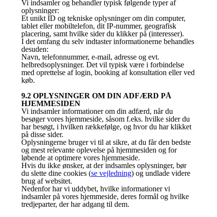
Vi indsamler og behandler typisk følgende typer af
oplysninger:
Et unikt ID og tekniske oplysninger om din computer,
tablet eller mobiltelefon, dit IP-nummer, geografisk
placering, samt hvilke sider du klikker på (interesser).
I det omfang du selv indtaster informationerne behandles
desuden:
Navn, telefonnummer, e-mail, adresse og evt.
helbredsoplysninger. Det vil typisk være i forbindelse
med oprettelse af login, booking af konsultation eller ved
køb.
9.2 OPLYSNINGER OM DIN ADFÆRD PÅ
HJEMMESIDEN
Vi indsamler informationer om din adfærd, når du
besøger vores hjemmeside, såsom f.eks. hvilke sider du
har besøgt, i hvilken rækkefølge, og hvor du har klikket
på disse sider.
Oplysningerne bruger vi til at sikre, at du får den bedste
og mest relevante oplevelse på hjemmesiden og for
løbende at optimere vores hjemmeside.
Hvis du ikke ønsker, at der indsamles oplysninger, bør
du slette dine cookies (
se vejledning
) og undlade videre
brug af websitet.
Nedenfor har vi uddybet, hvilke informationer vi
indsamler på vores hjemmeside, deres formål og hvilke
tredjeparter, der har adgang til dem.