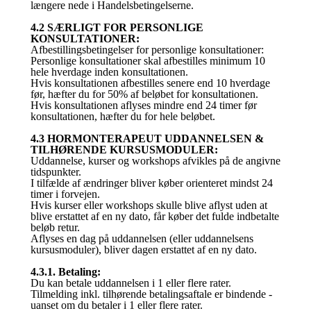
længere nede i Handelsbetingelserne.
4.2 SÆRLIGT FOR PERSONLIGE
KONSULTATIONER:
Afbestillingsbetingelser for personlige konsultationer:
Personlige konsultationer skal afbestilles minimum 10
hele hverdage inden konsultationen.
Hvis konsultationen afbestilles senere end 10 hverdage
før, hæfter du for 50% af beløbet for konsultationen.
Hvis konsultationen aflyses mindre end 24 timer før
konsultationen, hæfter du for hele beløbet.
4.3 HORMONTERAPEUT UDDANNELSEN &
TILHØRENDE KURSUSMODULER:
Uddannelse, kurser og workshops afvikles på de angivne
tidspunkter.
I tilfælde af ændringer bliver køber orienteret mindst 24
timer i forvejen.
Hvis kurser eller workshops skulle blive aflyst uden at
blive erstattet af en ny dato, får køber det fulde indbetalte
beløb retur.
Aflyses en dag på uddannelsen (eller uddannelsens
kursusmoduler), bliver dagen erstattet af en ny dato.
4.3.1. Betaling:
Du kan betale uddannelsen i 1 eller flere rater.
Tilmelding inkl. tilhørende betalingsaftale er bindende -
uanset om du betaler i 1 eller flere rater.