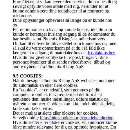
Formålet er, at vi kan levere den service, du har bestilt og
i øvrigt opfylde vores aftale med dig, herunder for at
kunne administrere dine rettigheder til at returnere og
reklamere.
Dine oplysninger opbevares så længe du er kunde hos
os.
Per definition er du livslang kunde hos os, idet du som
kunde er berettiget livslang adgang til de dokumenter du
har bestilt, samt Phoenix Rising’s sundhedsunivers.
Du kan til enhver tid blive slettet som kunde hos os, men
så skal du være opmærksom på at du i så fald ikke
længere har adgang til materialer hos os.
Kontakt os her.
Hvis du har givet samtykke til e-post, bruger vi dine
personoplysninger til at sende nyhedsbreve, tilbud og
andre nyheder fra Phoenix Rising ApS.
9.5 COOKIES:
Når du besøger Phoenix Rising ApS websites modtager
du automatisk en eller flere cookies.
En ”cookies”, er en tekstfil, som gemmes på din
computer, mobil el. tilsvarende med det formål at
genkende den, huske indstillinger, udføre statistik og
målrette annoncer. Cookies kan ikke indeholde skadelig
kode som f.eks. virus.
Det er muligt at slette eller blokere for cookies.
Se vejledning:
http://minecookies.org/cookiehandtering
Hvis du sletter eller blokerer cookies, vil annoncer kunne
blive mindre relevante for dig og optræde hyppigere. Du