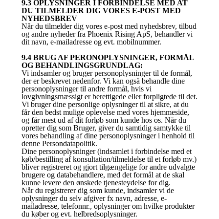
9.3 OPLYSNINGER I FORBINDELSE MED AT
DU TILMELDER DIG VORES E-POST MED
NYHEDSBREV
Når du tilmelder dig vores e-post med nyhedsbrev, tilbud
og andre nyheder fra Phoenix Rising ApS, behandler vi
dit navn, e-mailadresse og evt. mobilnummer.
9.4 BRUG AF PERONOPLYSNINGER, FORMÅL
OG BEHANDLINGSGRUNDLAG:
Vi indsamler og bruger personoplysninger til de formål,
der er beskrevet nedenfor. Vi kan også behandle dine
personoplysninger til andre formål, hvis vi
lovgivningsmæssigt er berettigede eller forpligtede til det.
Vi bruger dine personlige oplysninger til at sikre, at du
får den bedst mulige oplevelse med vores hjemmeside,
og får mest ud af dit forløb som kunde hos os. Når du
opretter dig som Bruger, giver du samtidig samtykke til
vores behandling af dine personoplysninger i henhold til
denne Persondatapolitik.
Dine personoplysninger (indsamlet i forbindelse med et
køb/bestilling af konsultation/tilmeldelse til et forløb mv.)
bliver registreret og gjort tilgængelige for andre udvalgte
brugere og databehandlere, med det formål at de skal
kunne levere den ønskede tjenesteydelse for dig.
Når du registrerer dig som kunde, indsamler vi de
oplysninger du selv afgiver fx navn, adresse, e-
mailadresse, telefonnr., oplysninger om hvilke produkter
du køber og evt. helbredsoplysninger.