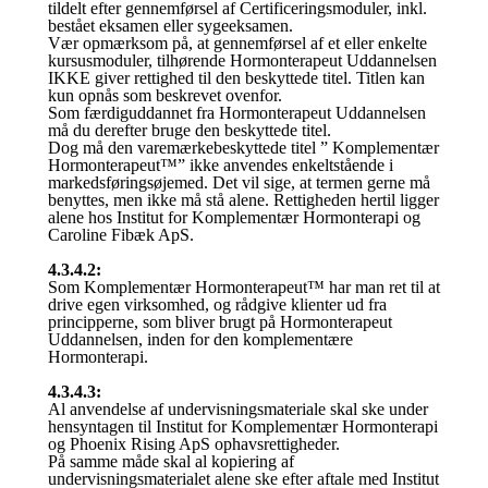
tildelt efter gennemførsel af Certificeringsmoduler, inkl.
bestået eksamen eller sygeeksamen.
Vær opmærksom på, at gennemførsel af et eller enkelte
kursusmoduler, tilhørende Hormonterapeut Uddannelsen
IKKE giver rettighed til den beskyttede titel. Titlen kan
kun opnås som beskrevet ovenfor.
Som færdiguddannet fra Hormonterapeut Uddannelsen
må du derefter bruge den beskyttede titel.
Dog må den varemærkebeskyttede titel ” Komplementær
Hormonterapeut™” ikke anvendes enkeltstående i
markedsføringsøjemed. Det vil sige, at termen gerne må
benyttes, men ikke må stå alene. Rettigheden hertil ligger
alene hos Institut for Komplementær Hormonterapi og
Caroline Fibæk ApS.
4.3.4.2:
Som Komplementær Hormonterapeut™ har man ret til at
drive egen virksomhed, og rådgive klienter ud fra
principperne, som bliver brugt på Hormonterapeut
Uddannelsen, inden for den komplementære
Hormonterapi.
4.3.4.3:
Al anvendelse af undervisningsmateriale skal ske under
hensyntagen til Institut for Komplementær Hormonterapi
og Phoenix Rising ApS ophavsrettigheder.
På samme måde skal al kopiering af
undervisningsmaterialet alene ske efter aftale med Institut