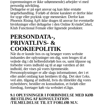
(opremsningen er ikke udtømmende) arbejder vi med
personlig udvikling.
Deltagelse er på eget ansvar og kan ikke erstatte
lægebehandling. Forløb af denne karakter er derfor ikke
for syge eller psykisk syge mennesker. Derfor kan
Phoenix Rising ApS ikke drages til ansvar for eventuelle
bivirkninger efter deltagelse i den Online KvindeCirkel,
Klub Functional Female eller lignende produkter.
PERSONDATA-,
PRIVATLIVS- &
COOKIEPOLITIK
Når du er kunde hos os og besøger vores website
indsamles der oplysninger om dig, som bruges til at
vejlede dig i dit helbredsforløb hos os, samt tilpasse og
forbedre vores indhold og til at øge værdien af det
indhold, der vises på vores hjemmeside.
Personoplysninger er alle slags informationer, der i et
eller andet omfang kan henføres til dig. Det sker f.eks.
ved alm. tilgang af indhold, hvis du tilmelder dig vores
nyhedsbrev, bestiller en konsultation, et forløb eller
foredrag, foretager køb via websitet el.lign.
9.1 OPLYSNINGER I FORBINDELSE MED KØB
/BESTILING AF KONSULTATION
/TILMELDELSE TIL ET FORLØB M.V.