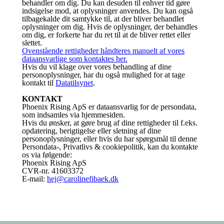
behandler om dig. Du kan desuden til enhver tid gøre
indsigelse mod, at oplysninger anvendes. Du kan også
tilbagekalde dit samtykke til, at der bliver behandlet
oplysninger om dig. Hvis de oplysninger, der behandles
om dig, er forkerte har du ret til at de bliver rettet eller
slettet.
Ovenstående rettigheder håndteres manuelt af vores
dataansvarlige som kontaktes her
.
Hvis du vil klage over vores behandling af dine
personoplysninger, har du også mulighed for at tage
kontakt til
Datatilsynet
.
KONTAKT
Phoenix Rising ApS er dataansvarlig for de persondata,
som indsamles via hjemmesiden.
Hvis du ønsker, at gøre brug af dine rettigheder til f.eks.
opdatering, berigtigelse eller sletning af dine
personoplysninger, eller hvis du har spørgsmål til denne
Persondata-, Privatlivs & cookiepolitik, kan du kontakte
os via følgende:
Phoenix Rising ApS
CVR-nr. 41603372
E-mail:
hej@carolinefibaek.dk