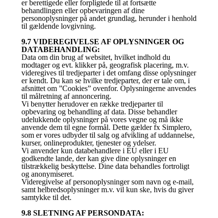
er berettigede eller forpligtede til at fortsætte
behandlingen eller opbevaringen af dine
personoplysninger på andet grundlag, herunder i henhold
til gældende lovgivning.
9.7 VIDEREGIVELSE AF OPLYSNINGER OG
DATABEHANDLING:
Data om din brug af websitet, hvilket indhold du
modtager og evt. klikker på, geografisk placering, m.v.
videregives til tredjeparter i det omfang disse oplysninger
er kendt. Du kan se hvilke tredjeparter, der er tale om, i
afsnittet om ”Cookies” ovenfor. Oplysningerne anvendes
til målretning af annoncering.
Vi benytter herudover en række tredjeparter til
opbevaring og behandling af data. Disse behandler
udelukkende oplysninger på vores vegne og må ikke
anvende dem til egne formål. Dette gælder fx Simplero,
som er vores udbyder til salg og afvikling af uddannelse,
kurser, onlineprodukter, tjenester og ydelser.
Vi anvender kun databehandlere i EU eller i EU
godkendte lande, der kan give dine oplysninger en
tilstrækkelig beskyttelse. Dine data behandles fortroligt
og anonymiseret.
Videregivelse af personoplysninger som navn og e-mail,
samt helbredsoplysninger m.v. vil kun ske, hvis du giver
samtykke til det.
9.8 SLETNING AF PERSONDATA: