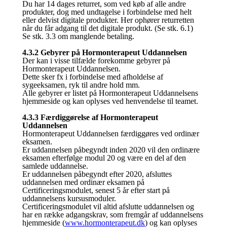
Du har 14 dages returret, som ved køb af alle andre
produkter, dog med undtagelse i forbindelse med helt
eller delvist digitale produkter. Her ophører returretten
når du får adgang til det digitale produkt. (Se stk. 6.1)
Se stk. 3.3 om manglende betaling.
4.3.2 Gebyrer på Hormonterapeut Uddannelsen
Der kan i visse tilfælde forekomme gebyrer på
Hormonterapeut Uddannelsen.
Dette sker fx i forbindelse med afholdelse af
sygeeksamen, ryk til andre hold mm.
Alle gebyrer er listet på Hormonterapeut Uddannelsens
hjemmeside og kan oplyses ved henvendelse til teamet.
4.3.3 Færdiggørelse af Hormonterapeut
Uddannelsen
Hormonterapeut Uddannelsen færdiggøres ved ordinær
eksamen.
Er uddannelsen påbegyndt inden 2020 vil den ordinære
eksamen efterfølge modul 20 og være en del af den
samlede uddannelse.
Er uddannelsen påbegyndt efter 2020, afsluttes
uddannelsen med ordinær eksamen på
Certificeringsmodulet, senest 5 år efter start på
uddannelsens kursusmoduler.
Certificeringsmodulet vil altid afslutte uddannelsen og
har en række adgangskrav, som fremgår af uddannelsens
hjemmeside (
www.hormonterapeut.dk
) og kan oplyses