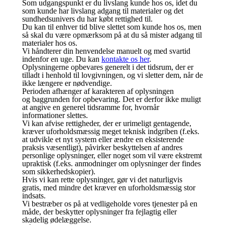
Som udgangspunkt er du livslang kunde hos os, idet du
som kunde har livslang adgang til materialer og det
sundhedsunivers du har købt rettighed til.
Du kan til enhver tid blive slettet som kunde hos os, men
så skal du være opmærksom på at du så mister adgang til
materialer hos os.
Vi håndterer din henvendelse manuelt og med svartid
indenfor en uge. Du kan
kontakte os her
.
Oplysningerne opbevares generelt i det tidsrum, der er
tilladt i henhold til lovgivningen, og vi sletter dem, når de
ikke længere er nødvendige.
Perioden afhænger af karakteren af oplysningen
og baggrunden for opbevaring. Det er derfor ikke muligt
at angive en generel tidsramme for, hvornår
informationer slettes.
Vi kan afvise rettigheder, der er urimeligt gentagende,
kræver uforholdsmæssig meget teknisk indgriben (f.eks.
at udvikle et nyt system eller ændre en eksisterende
praksis væsentligt), påvirker beskyttelsen af andres
personlige oplysninger, eller noget som vil være ekstremt
upraktisk (f.eks. anmodninger om oplysninger der findes
som sikkerhedskopier).
Hvis vi kan rette oplysninger, gør vi det naturligvis
gratis, med mindre det kræver en uforholdsmæssig stor
indsats.
Vi bestræber os på at vedligeholde vores tjenester på en
måde, der beskytter oplysninger fra fejlagtig eller
skadelig ødelæggelse.