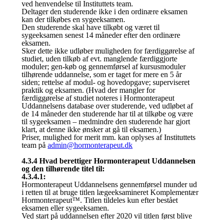
ved henvendelse til Instituttets team.
Deltager den studerende ikke i den ordinære eksamen
kan der tilkøbes en sygeeksamen.
Den studerende skal have tilkøbt og været til
sygeeksamen senest 14 måneder efter den ordinære
eksamen.
Sker dette ikke udløber muligheden for færdiggørelse af
studiet, uden tilkøb af evt. manglende færdiggjorte
moduler; gen-køb og gennemførsel af kursusmoduler
tilhørende uddannelse, som er taget for mere en 5 år
siden; rettelse af modul- og hovedopgave; superviseret
praktik og eksamen. (Hvad der mangler for
færdiggørelse af studiet noteres i Hormonterapeut
Uddannelsens database over studerende, ved udløbet af
de 14 måneder den studerende har til at tilkøbe og være
til sygeeksamen – medmindre den studerende har gjort
klart, at denne ikke ønsker at gå til eksamen.)
Priser, mulighed for merit mm. kan oplyses af Instituttets
team på
admin@hormonterapeut.dk
4.3.4 Hvad berettiger Hormonterapeut Uddannelsen
og den tilhørende titel til:
4.3.4.1:
Hormonterapeut Uddannelsens gennemførsel munder ud
i retten til at bruge titlen lægeeksamineret Komplementær
Hormonterapeut™. Titlen tildeles kun efter bestået
eksamen eller sygeeksamen.
Ved start på uddannelsen efter 2020 vil titlen først blive