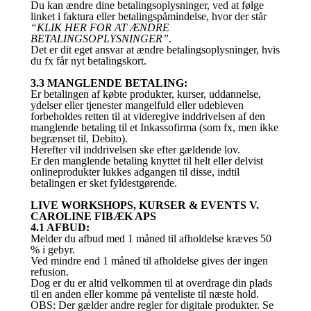
Du kan ændre dine betalingsoplysninger, ved at følge
linket i faktura eller betalingspåmindelse, hvor der står
“KLIK HER FOR AT ÆNDRE
BETALINGSOPLYSNINGER”
.
Det er dit eget ansvar at ændre betalingsoplysninger, hvis
du fx får nyt betalingskort.
3.3 MANGLENDE BETALING:
Er betalingen af købte produkter, kurser, uddannelse,
ydelser eller tjenester mangelfuld eller udebleven
forbeholdes retten til at videregive inddrivelsen af den
manglende betaling til et Inkassofirma (som fx, men ikke
begrænset til, Debito).
Herefter vil inddrivelsen ske efter gældende lov.
Er den manglende betaling knyttet til helt eller delvist
onlineprodukter lukkes adgangen til disse, indtil
betalingen er sket fyldestgørende.
LIVE WORKSHOPS, KURSER & EVENTS V.
CAROLINE FIBÆK APS
4.1 AFBUD:
Melder du afbud med 1 måned til afholdelse kræves 50
% i gebyr.
Ved mindre end 1 måned til afholdelse gives der ingen
refusion.
Dog er du er altid velkommen til at overdrage din plads
til en anden eller komme på venteliste til næste hold.
OBS: Der gælder andre regler for digitale produkter. Se