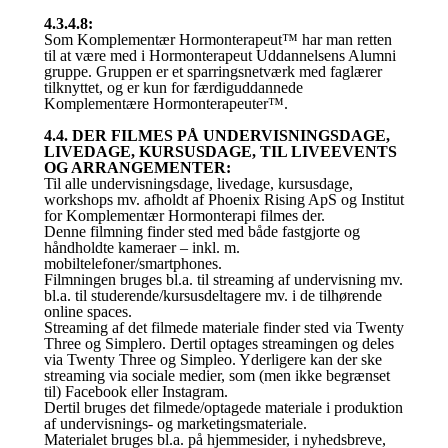
4.3.4.8:
Som Komplementær Hormonterapeut™ har man retten
til at være med i Hormonterapeut Uddannelsens Alumni
gruppe. Gruppen er et sparringsnetværk med faglærer
tilknyttet, og er kun for færdiguddannede
Komplementære Hormonterapeuter™.
4.4. DER FILMES PÅ UNDERVISNINGSDAGE,
LIVEDAGE, KURSUSDAGE, TIL LIVEEVENTS
OG ARRANGEMENTER:
Til alle undervisningsdage, livedage, kursusdage,
workshops mv. afholdt af Phoenix Rising ApS og Institut
for Komplementær Hormonterapi filmes der.
Denne filmning finder sted med både fastgjorte og
håndholdte kameraer – inkl. m.
mobiltelefoner/smartphones.
Filmningen bruges bl.a. til streaming af undervisning mv.
bl.a. til studerende/kursusdeltagere mv. i de tilhørende
online spaces.
Streaming af det filmede materiale finder sted via Twenty
Three og Simplero. Dertil optages streamingen og deles
via Twenty Three og Simpleo. Yderligere kan der ske
streaming via sociale medier, som (men ikke begrænset
til) Facebook eller Instagram.
Dertil bruges det filmede/optagede materiale i produktion
af undervisnings- og marketingsmateriale.
Materialet bruges bl.a. på hjemmesider, i nyhedsbreve,