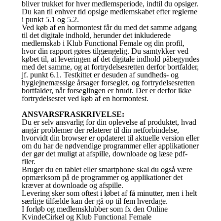
bliver trukket for hver medlemsperiode, indtil du opsiger.
Du kan til enhver tid opsige medlemskabet efter reglerne
i punkt 5.1 og 5.2.
Ved køb af en hormontest får du med det samme adgang
til det digitale indhold, herunder det inkluderede
medlemskab i Klub Functional Female og din profil,
hvor din rapport gøres tilgængelig. Du samtykker ved
købet til, at leveringen af det digitale indhold påbegyndes
med det samme, og at fortrydelsesretten derfor bortfalder,
jf. punkt 6.1. Testkittet er desuden af sundheds- og
hygiejnemæssige årsager forseglet, og fortrydelsesretten
bortfalder, når forseglingen er brudt. Der er derfor ikke
fortrydelsesret ved køb af en hormontest.
ANSVARSFRASKRIVELSE:
Du er selv ansvarlig for din oplevelse af produktet, hvad
angår problemer der relaterer til din netforbindelse,
hvorvidt din browser er opdateret til aktuelle version eller
om du har de nødvendige programmer eller applikationer
der gør det muligt at afspille, downloade og læse pdf-
filer.
Bruger du en tablet eller smartphone skal du også være
opmærksom på de programmer og applikationer det
kræver at downloade og afspille.
Levering sker som oftest i løbet af få minutter, men i helt
særlige tilfælde kan der gå op til fem hverdage.
I forløb og medlemsklubber som fx den Online
KvindeCirkel og Klub Functional Female