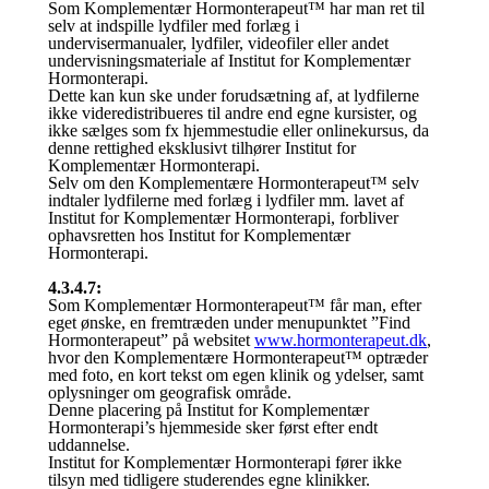
Som Komplementær Hormonterapeut™ har man ret til
selv at indspille lydfiler med forlæg i
undervisermanualer, lydfiler, videofiler eller andet
undervisningsmateriale af Institut for Komplementær
Hormonterapi.
Dette kan kun ske under forudsætning af, at lydfilerne
ikke videredistribueres til andre end egne kursister, og
ikke sælges som fx hjemmestudie eller onlinekursus, da
denne rettighed eksklusivt tilhører Institut for
Komplementær Hormonterapi.
Selv om den Komplementære Hormonterapeut™ selv
indtaler lydfilerne med forlæg i lydfiler mm. lavet af
Institut for Komplementær Hormonterapi, forbliver
ophavsretten hos Institut for Komplementær
Hormonterapi.
4.3.4.7:
Som Komplementær Hormonterapeut™ får man, efter
eget ønske, en fremtræden under menupunktet ”Find
Hormonterapeut” på websitet
www.hormonterapeut.dk
,
hvor den Komplementære Hormonterapeut™ optræder
med foto, en kort tekst om egen klinik og ydelser, samt
oplysninger om geografisk område.
Denne placering på Institut for Komplementær
Hormonterapi’s hjemmeside sker først efter endt
uddannelse.
Institut for Komplementær Hormonterapi fører ikke
tilsyn med tidligere studerendes egne klinikker.