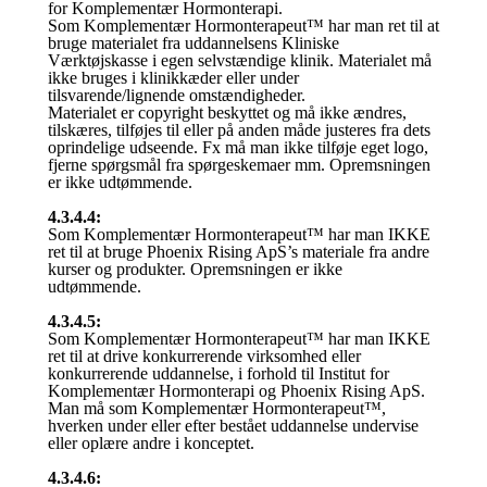
for Komplementær Hormonterapi.
Som Komplementær Hormonterapeut™ har man ret til at
bruge materialet fra uddannelsens Kliniske
Værktøjskasse i egen selvstændige klinik. Materialet må
ikke bruges i klinikkæder eller under
tilsvarende/lignende omstændigheder.
Materialet er copyright beskyttet og må ikke ændres,
tilskæres, tilføjes til eller på anden måde justeres fra dets
oprindelige udseende. Fx må man ikke tilføje eget logo,
fjerne spørgsmål fra spørgeskemaer mm. Opremsningen
er ikke udtømmende.
4.3.4.4:
Som Komplementær Hormonterapeut™ har man IKKE
ret til at bruge Phoenix Rising ApS’s materiale fra andre
kurser og produkter. Opremsningen er ikke
udtømmende.
4.3.4.5:
Som Komplementær Hormonterapeut™ har man IKKE
ret til at drive konkurrerende virksomhed eller
konkurrerende uddannelse, i forhold til Institut for
Komplementær Hormonterapi og Phoenix Rising ApS.
Man må som Komplementær Hormonterapeut™,
hverken under eller efter bestået uddannelse undervise
eller oplære andre i konceptet.
4.3.4.6: