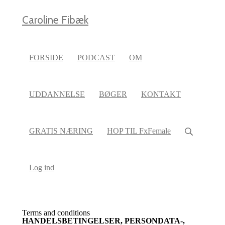
Caroline Fibæk
FORSIDE
PODCAST
OM
UDDANNELSE
BØGER
KONTAKT
GRATIS NÆRING
HOP TIL FxFemale
Log ind
Terms and conditions
HANDELSBETINGELSER, PERSONDATA-,